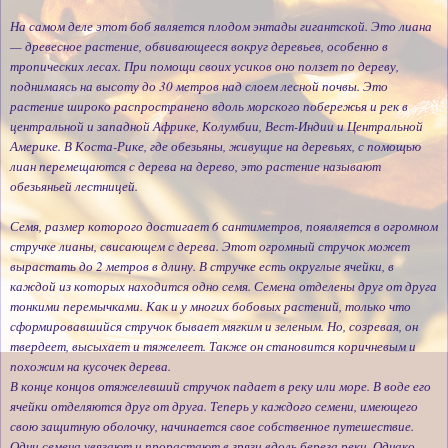
На самом деле этот боб является плодом энтады гигантской. Это лиана
— древесное растение, обвивающееся вокруг деревьев, особенно в
тропических лесах. При помощи своих усиков оно ползет по дереву,
поднимаясь на высоту до 30 метров над слоем лесной почвы. Это
растение широко распространено вдоль морского побережья и рек в
центральной и западной Африке, Колумбии, Вест-Индии и Центральной
Америке. В Коста-Рике, где обезьяны, живущие на деревьях, с помощью
лиан перемещаются с дерева на дерево, это растение называют
обезьяньей лестницей.
Семя, размер которого достигает 6 сантиметров, появляется в огромном
стручке лианы, свисающем с дерева. Этот огромный стручок может
вырастать до 2 метров в длину. В стручке есть округлые ячейки, в
каждой из которых находится одно семя. Семена отделены друг от друга
тонкими перемычками. Как и у многих бобовых растений, только что
сформировавшийся стручок бывает мягким и зеленым. Но, созревая, он
твердеет, высыхает и тяжелеет. Также он становится коричневым и
похожим на кусочек дерева.
В конце концов отяжелевший стручок падает в реку или море. В воде его
ячейки отделяются друг от друга. Теперь у каждого семени, имеющего
свою защитную оболочку, начинается свое собственное путешествие.
Одни семена увязают и прорастают в грязи вдоль берега реки. Однако