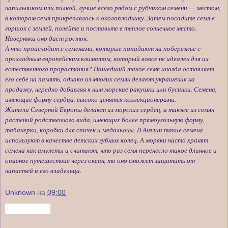
напильником или пилкой, лучше всего рядом с рубчиком семени — местом,
в котором семя прикреплялось к околоплоднику. Затем посадите семя в
горшок с землей, полейте и поставьте в теплое солнечное место.
Наверняка оно даст росток.
А что происходит с семенами, которые попадают на побережье с
прохладным европейским климатом, который вовсе не идеален для их
естественного прорастания? Нашедший такое семя иногда оставляет
его себе на память, однако из многих семян делают украшения на
продажу, нередко добавляя к ним морские ракушки или бусинки. Семена,
имеющие форму сердца, высоко ценятся коллекционерами.
Жители Северной Европы делают из морских сердец, а также из семян
растений родственного вида, имеющих более прямоугольную форму,
табакерки, коробки для спичек и медальоны. В Англии такие семена
используют в качестве детских зубных колец. А моряки часто хранят
семена как амулеты и считают, что раз семя перенесло такое длинное и
опасное путешествие через океан, то оно сможет защитить от
напастей и его владельца.
Unknown
на
09:00
Поделиться