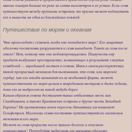
многие плывут дальше по реке за сотни километров к ее устью. Если семя
путешествует между группами островов, то прилив может подхватить
его и вынести на один из ближайших пляжей.
Путешествие по морям и океанам
Что происходит с семенем, когда оно попадает в море? Его защитная
оболочка постепенно разрушается и семя выпадает. Тонет ли семя после
этого? Нет, потому что оно водонепроницаемое. Плавучесть ему
придает воздушное пространство, возникающее в результате сжатия
семядолей — зародышей листьев в семени. Имея в своем распоряжении
такой прекрасный механизм для выживания, это семя, или морское
сердце, как его иногда называют из-за необычной формы, может
путешествовать по морю целым и невредимым месяцами и даже годами,
пока его не выбросит на какой-нибудь берег.
Каким образом семена достигают таких отдаленных мест, как
Скандинавия, а также Британские острова и другие части Западной
Европы? На протяжении веков пересечь Атлантику им помогает
Гольфстрим. Миллионы семян постоянно путешествуют по океанским
течениям всего мира.
Может ли семя прорасти после такого долгого и опасного
путешествия? Попробуйте надрезать его внешнюю оболочку